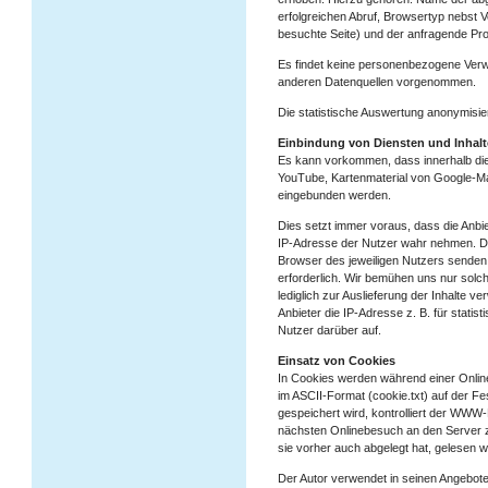
erfolgreichen Abruf, Browsertyp nebst 
besuchte Seite) und der anfragende Pro
Es findet keine personenbezogene Verw
anderen Datenquellen vorgenommen.
Die statistische Auswertung anonymisier
Einbindung von Diensten und Inhalte
Es kann vorkommen, dass innerhalb dies
YouTube, Kartenmaterial von Google-M
eingebunden werden.
Dies setzt immer voraus, dass die Anbiet
IP-Adresse der Nutzer wahr nehmen. Den
Browser des jeweiligen Nutzers senden. 
erforderlich. Wir bemühen uns nur solch
lediglich zur Auslieferung der Inhalte ve
Anbieter die IP-Adresse z. B. für statis
Nutzer darüber auf.
Einsatz von Cookies
In Cookies werden während einer Online
im ASCII-Format (cookie.txt) auf der F
gespeichert wird, kontrolliert der WWW
nächsten Onlinebesuch an den Server z
sie vorher auch abgelegt hat, gelesen 
Der Autor verwendet in seinen Angeboten