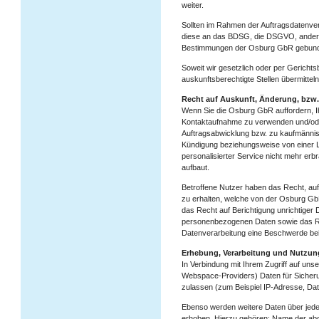
weiter.
Sollten im Rahmen der Auftragsdatenver
diese an das BDSG, die DSGVO, andere 
Bestimmungen der Osburg GbR gebun
Soweit wir gesetzlich oder per Gerichts
auskunftsberechtigte Stellen übermitteln
Recht auf Auskunft, Änderung, bzw.
Wenn Sie die Osburg GbR auffordern, I
Kontaktaufnahme zu verwenden und/oder
Auftragsabwicklung bzw. zu kaufmännis
Kündigung beziehungsweise von einer Lö
personalisierter Service nicht mehr er
aufbaut.
Betroffene Nutzer haben das Recht, auf
zu erhalten, welche von der Osburg GbR
das Recht auf Berichtigung unrichtiger 
personenbezogenen Daten sowie das Re
Datenverarbeitung eine Beschwerde bei
Erhebung, Verarbeitung und Nutzu
In Verbindung mit Ihrem Zugriff auf un
Webspace-Providers) Daten für Sicherun
zulassen (zum Beispiel IP-Adresse, Dat
Ebenso werden weitere Daten über jeden
erhoben. Hierzu gehören: Name der ab